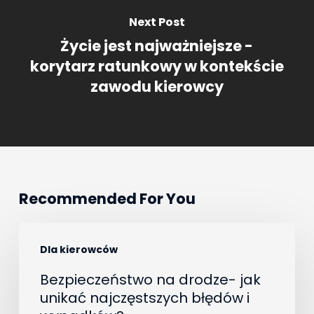
Next Post
Życie jest najważniejsze -
korytarz ratunkowy w kontekście
zawodu kierowcy
Recommended For You
Bezpieczeństwo
Dla kierowców
na
drodze-
Bezpieczeństwo na drodze- jak
unikać najczęstszych błędów i
jak