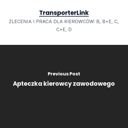
TransporterLink
ZLECENIA I PRACA DLA KIEROWCÓW: B, B+E, C,
C+E, D
Previous Post
Apteczka kierowcy zawodowego