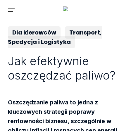
Skip
Menu
to
main
Dla kierowców
Transport,
content
Spedycja i Logistyka
Jak efektywnie
oszczędzać paliwo?
Oszczędzanie paliwa to jedna z
kluczowych strategii poprawy
rentowności biznesu, szczególnie w
obliczu inflacji i rosnących cen energii.