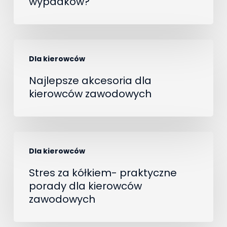
wypadków?
unikać
najczęstszych
błędów
Najlepsze
i
Dla kierowców
akcesoria
wypadków?
dla
Najlepsze akcesoria dla
kierowców zawodowych
kierowców
zawodowych
Stres
Dla kierowców
za
kółkiem-
Stres za kółkiem- praktyczne
porady dla kierowców
praktyczne
zawodowych
porady
dla