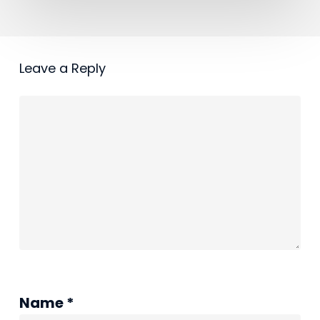
kierowców
zawodowych
Leave a Reply
Name
*