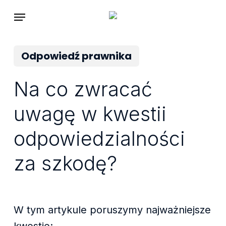
Skip
Menu
to
main
Odpowiedź prawnika
content
Na co zwracać
uwagę w kwestii
odpowiedzialności
za szkodę?
W tym artykule poruszymy najważniejsze
kwestie: