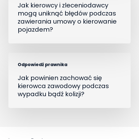
i
Jak kierowcy i zleceniodawcy
odpowiedź
mogą uniknąć błędów podczas
zleceniodawcy
prawnika
zawierania umowy o kierowanie
mogą
pojazdem?
uniknąć
błędów
podczas
Jak
zawierania
Odpowiedź prawnika
powinien
umowy
zachować
Jak powinien zachować się
o
kierowca zawodowy podczas
się
wypadku bądź kolizji?
kierowanie
kierowca
pojazdem?
zawodowy
podczas
wypadku
bądź