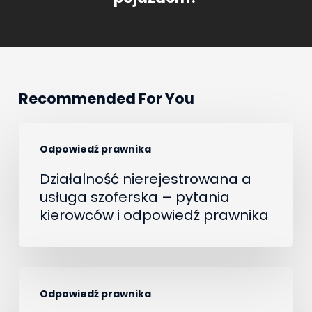
Recommended For You
Działalność
Odpowiedź prawnika
nierejestrowana
a
Działalność nierejestrowana a
usługa szoferska – pytania
usługa
kierowców i odpowiedź prawnika
szoferska
–
pytania
Jak
kierowców
Odpowiedź prawnika
kierowcy
i