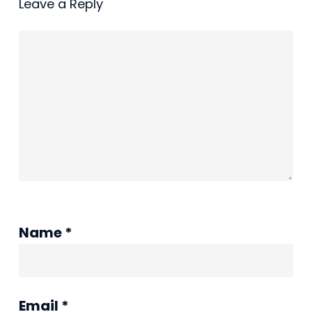
Leave a Reply
kolizji?
Name
*
Email
*