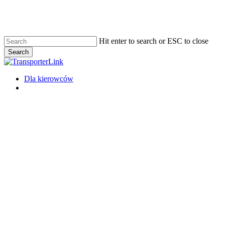
Skip
to
main
content
Hit enter to search or ESC to close
Search
Close
Search
Menu
Dla kierowców
Menu